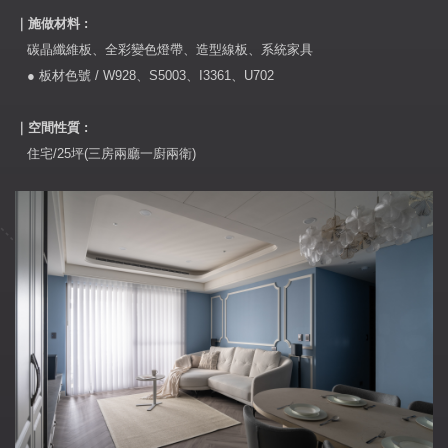
｜
施做材料
:
碳晶纖維板、全彩變色燈帶、造型線板、系統家具
● 板材色號 / W928、S5003、I3361、U702
｜
空間性質 :
住宅/25坪(三房兩廳一廚兩衛)