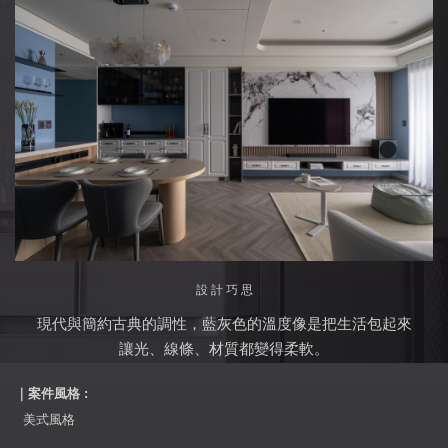
設 計 巧 思
現代與簡約古典的調性，藍灰色的溫度像是把生活包起來
讓光、線條、材質都變得柔軟。
｜案件風格 :
美式風格